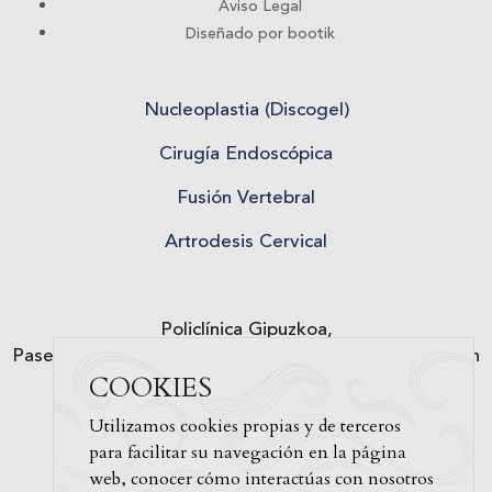
Aviso Legal
Diseñado por bootik
Nucleoplastia (Discogel)
Cirugía Endoscópica
Fusión Vertebral
Artrodesis Cervical
Policlínica Gipuzkoa,
Paseo de Miramón, 174, 20014 Donostia-San Sebastián
COOKIES
Tfno. 943 50 20 49
Utilizamos cookies propias y de terceros
secretaria@sampronandermatten.com
para facilitar su navegación en la página
web, conocer cómo interactúas con nosotros