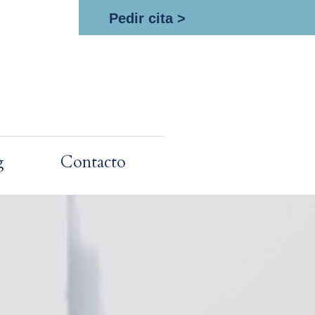
Pedir cita >
g
Contacto