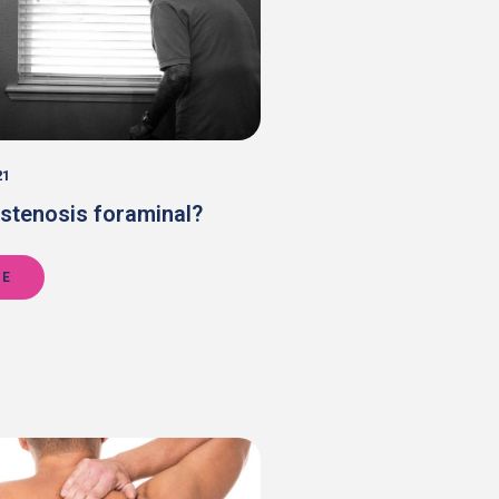
21
estenosis foraminal?
RE