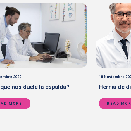
SUBMIT MESSAGE
iembre 2020
18 Noviembre 20
 qué nos duele la espalda?
Hernia de d
EAD MORE
READ MO