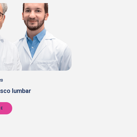
20
isco lumbar
RE