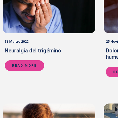
31 Marzo 2022
25 Nov
Neuralgia del trigémino
Dolor
hum
READ MORE
R